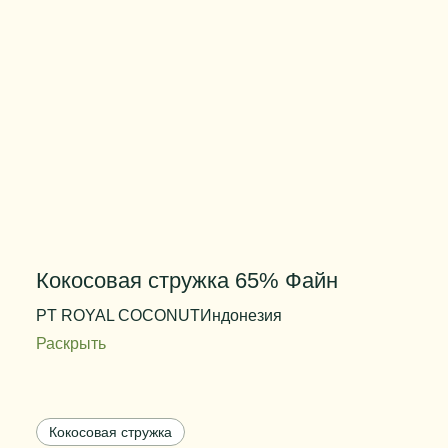
Кокосовая стружка 65% Файн
PT ROYAL COCONUT
Индонезия
Раскрыть
Содержание жира
68% max
Степень измельчения
файн
Кокосовая стружка