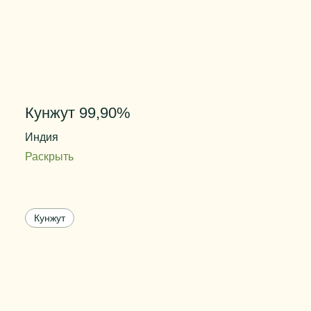
Кунжут 99,90%
Индия
Раскрыть
Содержание влаги
не более 5%
Цвет
кремовый
Кунжут
Степень очистки
99,90%
Вес упаковки
25 кг