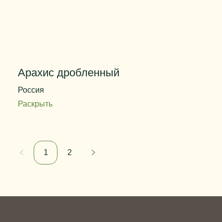
Арахис дробленный
Россия
Раскрыть
Внешний
дробленые кусочки прямоугольной или
вид
квадратной формы
1
2
Массовая доля влаги
не более 3,0 %
Цвет
от светло-кремового до карамельного
Вес упаковки
15 кг