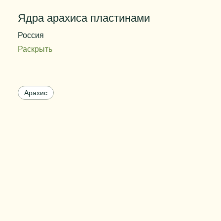
Ядра арахиса пластинами
Россия
Раскрыть
Внешний
Пластины арахиса толщиной от 0,5 до 1
вид
мм целиковые и ломаные
Арахис
Массовая доля влаги
Не более 3,0 %
Цвет
От белого до светло-бежевого
Вес упаковки
10 кг