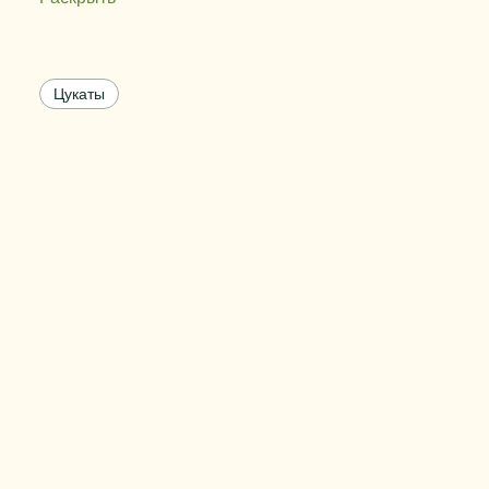
Содержание сахара
75 - 85%
Цвет
желтый
Цукаты
Размер
3-5 мм
Вес упаковки
от 10 до 30 кг