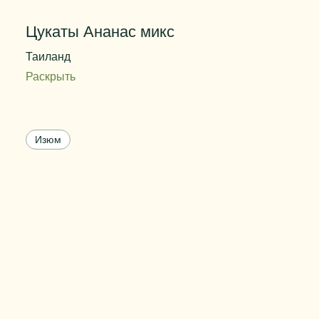
Цукаты Ананас микс
Таиланд
Раскрыть
Содержание сахара
75 - 85%
Цвет
разноцветный
Изюм
Размер
3-5 мм
Вес упаковки
от 10 до 30 кг