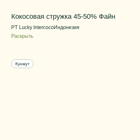
Кокосовая стружка 45-50% Файн
PT Lucky Intercoco
Индонезия
Раскрыть
Содержание жира
45%--50%
Степень измельчения
файн
Кунжут
Цвет
белый
Вес упаковки
25 кг