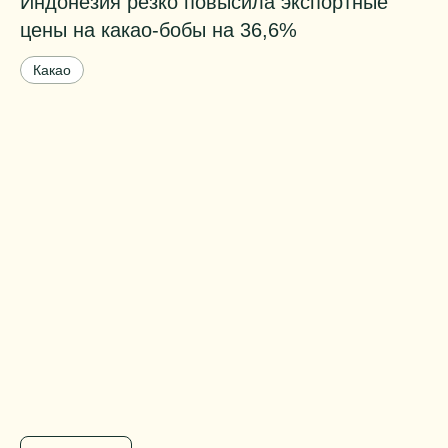
Индонезия резко повысила экспортные
Т
цены на какао-бобы на 36,6%
к
б
Какао